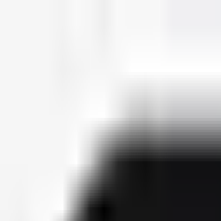
deutscherapper.net
Start
Releases
2026
Künstler
Jahreslisten
Ctrl K
Künstlerprofil
badmómzjay
Bürgerlicher Name
Josy Napieray
Geburtsdatum
27. September 2002
Releases
6
Features
10
Socials