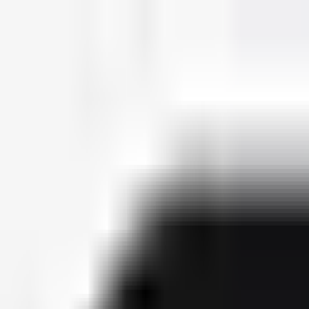
deutscherapper.net
Start
Releases
2026
Künstler
Jahreslisten
Ctrl K
Künstlerprofil
D-Bo
Bürgerlicher Name
Danny Bokelmann
Geburtsdatum
06. Juni 1978
Releases
7
Features
35
Socials