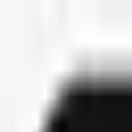
deutscherapper.net
Start
Releases
2026
Künstler
Jahreslisten
Ctrl K
Künstlerprofil
Eko Fresh
Bürgerlicher Name
Ekrem Bora
Geburtsdatum
03. September 1983
Releases
27
Features
122
Socials