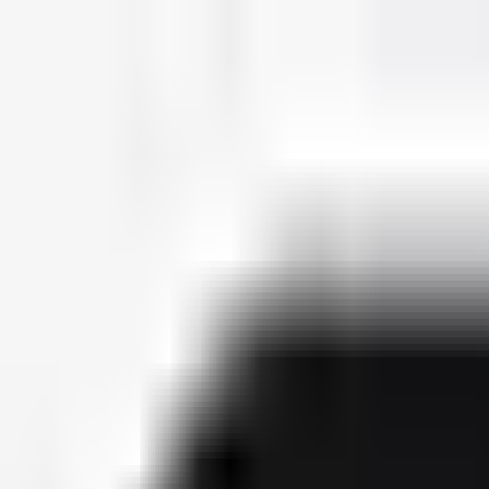
deutscherapper.net
Start
Releases
2026
Künstler
Jahreslisten
Ctrl K
Künstlerprofil
Farid Bang
Bürgerlicher Name
Farid Hamed El Abdellaoui
Geburtsdatum
04. Juni 1986
Releases
28
Features
122
Socials