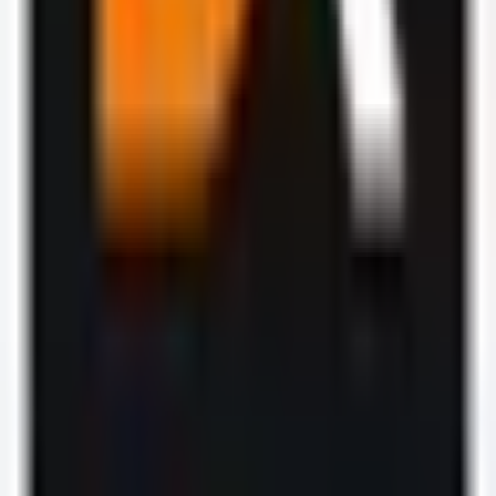
King Orgasmus One
21.09.2018
Veröffentlicht
21.09.2018
→
Album
Resolution
Fäbson
13.10.2017
Veröffentlicht
13.10.2017
→
Mixtape