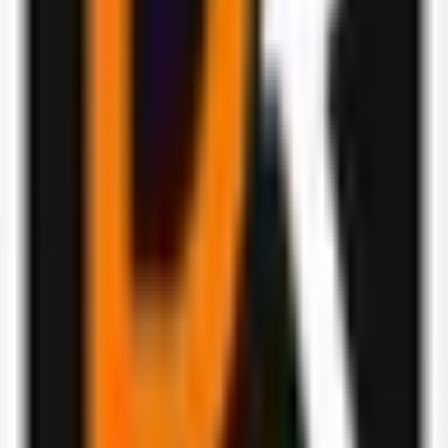
Fäbson
31.07.2020
Veröffentlicht
31.07.2020
→
Compilation
Best Of Mixtape
King Orgasmus One
21.09.2018
Veröffentlicht
21.09.2018
→
Album
Welcome To The Hood