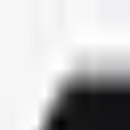
deutscherapper.net
Start
Releases
2026
Künstler
Jahreslisten
Ctrl K
Künstlerprofil
Julien Boss
Bürgerlicher Name
Julien Sewering
Geburtsdatum
08. Dezember 1988
Releases
3
Features
2
Socials