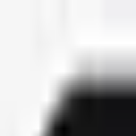
deutscherapper.net
Start
Releases
2026
Künstler
Jahreslisten
Ctrl K
Künstlerprofil
Nura
Bürgerlicher Name
Nura Habib Omer
Geburtsdatum
24. Dezember 1988
Releases
4
Features
12
Socials