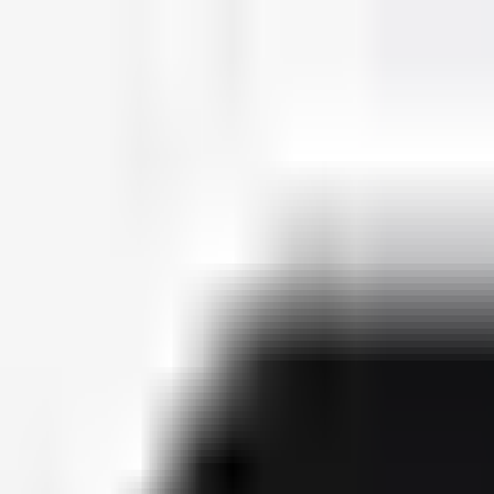
deutscherapper.net
Start
Releases
2026
Künstler
Jahreslisten
Ctrl K
Künstlerprofil
Ali471
A
Bürgerlicher Name
Ali Talha Güneş
Releases
2
Features
0
Socials