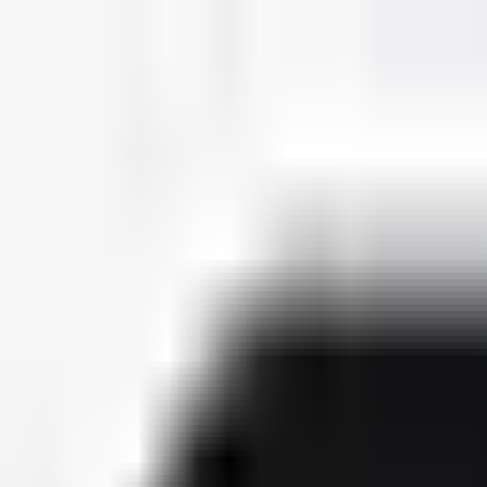
deutscherapper.net
Start
Releases
2026
Künstler
Jahreslisten
Ctrl K
Künstlerprofil
Brado
Bürgerlicher Name
Doğan Bayram
Geburtsdatum
05. Dezember 1999
Releases
1
Features
2
Socials