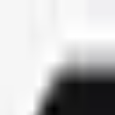
deutscherapper.net
Start
Releases
2026
Künstler
Jahreslisten
Ctrl K
Künstlerprofil
Crackaveli
Bürgerlicher Name
Velibor Haderer
Releases
5
Features
35
Socials