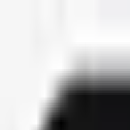
deutscherapper.net
Start
Releases
2026
Künstler
Jahreslisten
Ctrl K
Künstlerprofil
Dat Adam
DA
Releases
1
Features
0
Socials