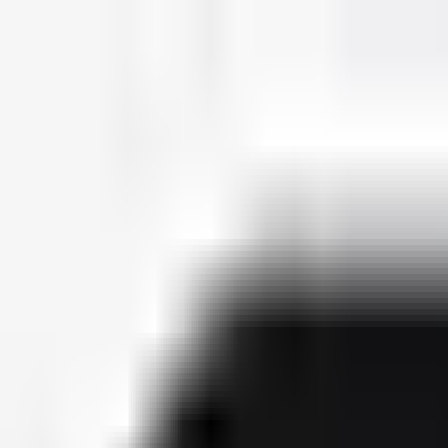
deutscherapper.net
Start
Releases
2026
Künstler
Jahreslisten
Ctrl K
Künstlerprofil
DCVDNS
Bürgerlicher Name
Yannic Munzinger
Geburtsdatum
20. Februar 1988
Releases
4
Features
11
Socials