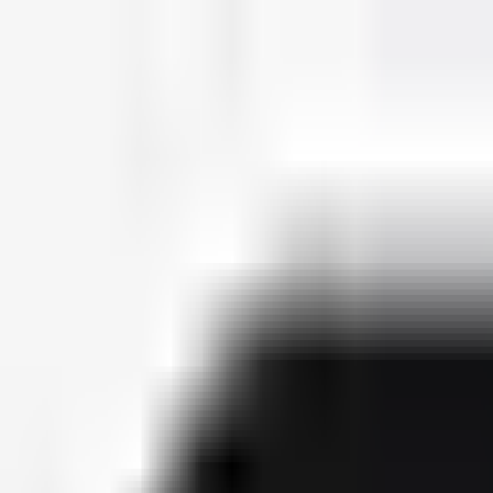
deutscherapper.net
Start
Releases
2026
Künstler
Jahreslisten
Ctrl K
Künstlerprofil
Estikay
Bürgerlicher Name
Yannick Dekeyser
Geburtsdatum
16. September 1991
Releases
8
Features
17
Socials