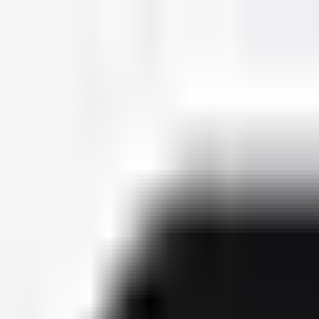
deutscherapper.net
Start
Releases
2026
Künstler
Jahreslisten
Ctrl K
Künstlerprofil
Infinit
Bürgerlicher Name
Niclas Schmitt
Releases
1
Features
4
Socials