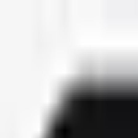
deutscherapper.net
Start
Releases
2026
Künstler
Jahreslisten
Ctrl K
Künstlerprofil
Liquit Walker
Bürgerlicher Name
Mike Busse
Releases
5
Features
20
Socials