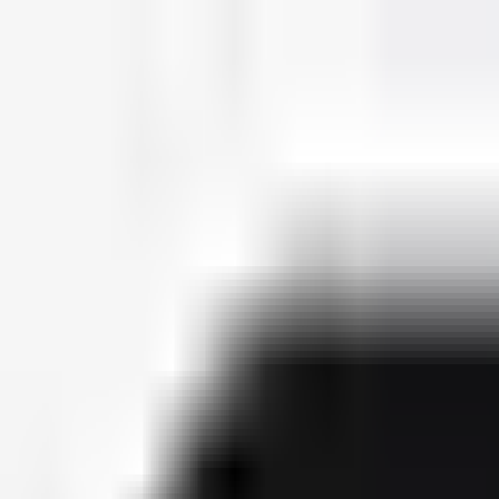
deutscherapper.net
Start
Releases
2026
Künstler
Jahreslisten
Ctrl K
Künstlerprofil
Marteria
Bürgerlicher Name
Marten Laciny
Geburtsdatum
04. Dezember 1982
Releases
10
Features
25
Socials