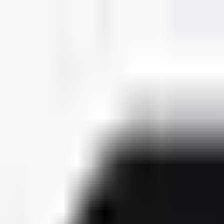
deutscherapper.net
Start
Releases
2026
Künstler
Jahreslisten
Ctrl K
Künstlerprofil
Mo-Torres
Bürgerlicher Name
Moritz Helf
Geburtsdatum
13. Juli 1989
Releases
10
Features
2
Socials