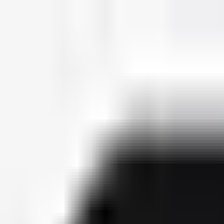
deutscherapper.net
Start
Releases
2026
Künstler
Jahreslisten
Ctrl K
Künstlerprofil
Nura
Bürgerlicher Name
Nura Habib Omer
Geburtsdatum
24. Dezember 1988
Releases
4
Features
12
Socials