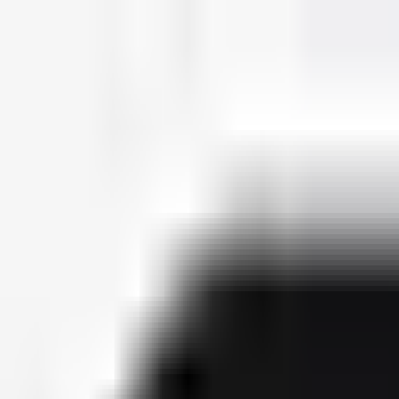
deutscherapper.net
Start
Releases
2026
Künstler
Jahreslisten
Ctrl K
Künstlerprofil
Olexesh
Bürgerlicher Name
Olexij Kossarew
Geburtsdatum
25. Februar 1988
Releases
19
Features
113
Socials