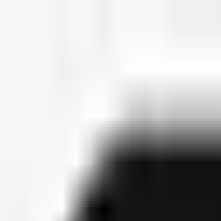
deutscherapper.net
Start
Releases
2026
Künstler
Jahreslisten
Ctrl K
Künstlerprofil
PA Sports
Bürgerlicher Name
Parham Vakili
Geburtsdatum
01. April 1990
Releases
23
Features
76
Socials