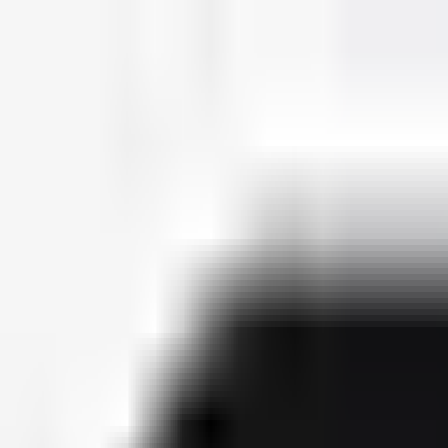
deutscherapper.net
Start
Releases
2026
Künstler
Jahreslisten
Ctrl K
Künstlerprofil
Reeperbahn Kareem
Bürgerlicher Name
Syed Kareem Ahmed
Releases
3
Features
19
Socials