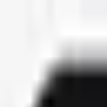
deutscherapper.net
Start
Releases
2026
Künstler
Jahreslisten
Ctrl K
Künstlerprofil
Schwesta Ewa
Bürgerlicher Name
Ewa Müller
Geburtsdatum
16. Juli 1984
Releases
6
Features
17
Socials